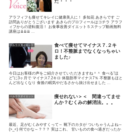
た・・・
アラフィフも痩せてキレイに健康美人に！ 多知花 あきらです ご
訪問ありがとうございます あきらのプロフィールはコチラ アラフ
ィフからの逆転復活！ お食事改善ダイエット５ステップ動画無料
講座は⇊⇊⇊ ...
食べて痩せてマイナス７.２キ
ベルラスダイエット
ロ！不整脈までなくなっちゃい
ました♪
今日はお客様の声をご紹介させていただきますね＾＾ 食べる”ほ
ど”に3ヶ月で マイナス7.2キロ 体脂肪率マイナス7％ 不整脈もほと
んど出なくなり 食後の眠気やだるさから抜け出せました ...
痩せれない＞＜ 間違ってませ
ベルラスダイエット
んか？むくみの解消法。。。
最近、足がむくみやすくって～ 靴下のカタが ついちゃうんよね～
(>_<) 何でかな～？？？ 実はこれ、 甘いものの食べ過ぎだったか