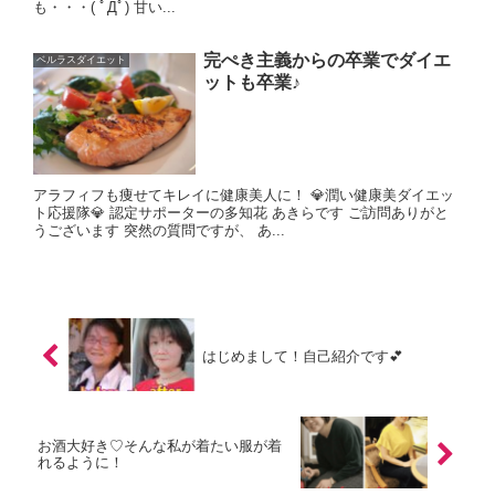
も・・・( ﾟДﾟ) 甘い...
完ぺき主義からの卒業でダイエ
ベルラスダイエット
ットも卒業♪
アラフィフも痩せてキレイに健康美人に！ 💎潤い健康美ダイエッ
ト応援隊💎 認定サポーターの多知花 あきらです ご訪問ありがと
うございます 突然の質問ですが、 あ...
はじめまして！自己紹介です💕
お酒大好き♡そんな私が着たい服が着
れるように！