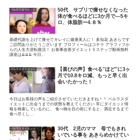
50代 サプリで痩せなくなった
ベルラスダイエット
体が食べるほどに3か月で―5キ
ロ、体脂肪ー4.８％
基礎代謝を上げて痩せてキレイに健康美人に！ 多知花 あきらです
ご訪問ありがとうございます プロフィールはコチラ アラフィフか
らの人生大逆転復活！ お食事改善ダイエット５ステップ動画無料
講座は⇊⇊⇊ 今日...
【喜びの声】食べる”ほど”に3ヶ
ベルラスダイエット
月で10.8キロ減、もっと早く出
会いたかった！
今日はお客様の声をご紹介させていただきますね＾＾ ベルラスダ
イエットに出会うまでの状態を教えてください 常にダイエット情
報を検索しているのに、 食べ物を目の前にすると、満足するまで
食べ尽くし...
30代 2児のママ 母でもきれ
ベルラスダイエット
いでいる事を あきらめかけてい