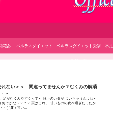
知花あ
ベルラスダイエット
ベルラスダイエット受講
不足
ィール
生様の声
せれない＞＜ 間違ってませんか？むくみの解消
。。。
、足がむくみやすくって～ 靴下のカタが ついちゃうんよね～
_<) 何でかな～？？？ 実はこれ、 甘いものの食べ過ぎだったか
・( ﾟДﾟ) 甘い...