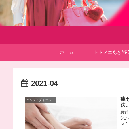
ホーム
トトノエあき”多
きら”＊プロフ
2021-04
痩
ベルラスダイエット
法
最近
(>
も・・