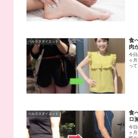
食
ベルラスダイエット
肉
今日
ヶ月
って
食
ベルラスダイエット
ロ
今日
ヶ月