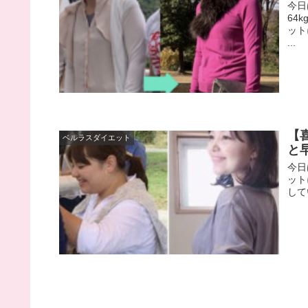
今日
64
ット
...
【
ベルラスダイエット
と
今日
ット
して