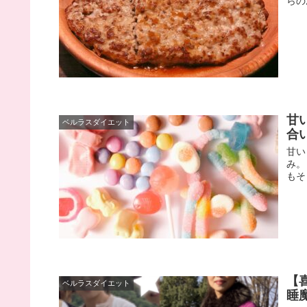
らの
甘
ベルラスダイエット
合い
甘い
み。
もそう
【
ベルラスダイエット
睡