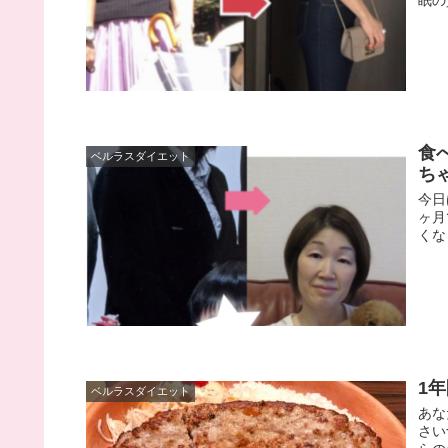
眠の
食
ベルラスダイエット
ち
今日
ヶ月
くな
1
ベルラスダイエット
あな
さい