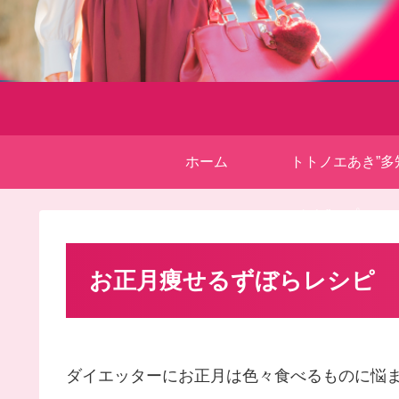
ホーム
トトノエあき”多
きら”＊プロフ
お正月痩せるずぼらレシピ
ダイエッターにお正月は色々食べるものに悩