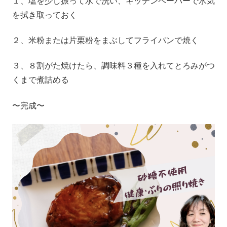
１、塩を少し振って水で洗い、キッチンペーパーで水気
を拭き取っておく
２、米粉または片栗粉をまぶしてフライパンで焼く
３、８割がた焼けたら、調味料３種を入れてとろみがつ
くまで煮詰める
〜完成〜